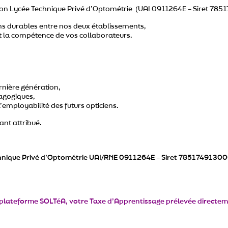
son Lycée Technique Privé d’Optométrie (UAI 0911264E – Siret 78517
ns durables entre nos deux établissements,
et la compétence de vos collaborateurs.
rnière génération,
dagogiques,
l’employabilité des futurs opticiens.
nt attribué.
chnique Privé d’Optométrie UAI/RNE 0911264E – Siret
7851749130
la plateforme SOLTéA, votre Taxe d’Apprentissage prélevée directem