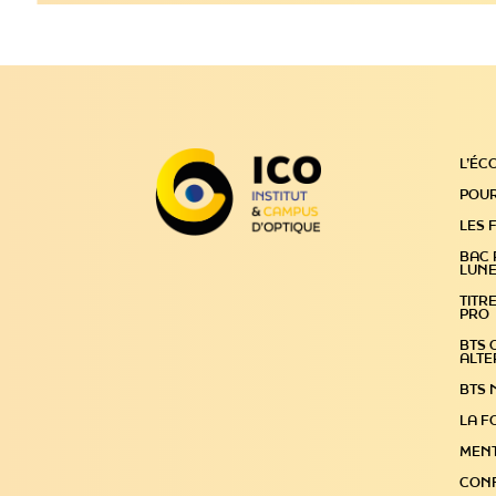
L’ÉC
POUR
LES 
BAC 
LUNE
TITR
PRO
BTS O
ALT
BTS 
LA F
MENT
CONF