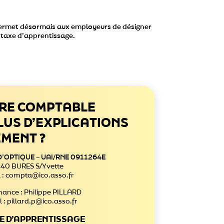
permet désormais aux employeurs de désigner
a taxe d’apprentissage.
RE COMPTABLE
LUS D’EXPLICATIONS
EMENT ?
D’OPTIQUE – UAI/RNE 0911264E
440 BURES S/Yvette
il : compta@ico.asso.fr
nance : Philippe PILLARD
l : pillard.p@ico.asso.fr
XE D’APPRENTISSAGE