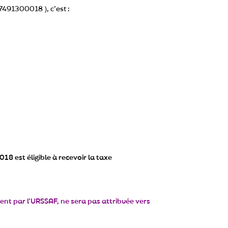
491300018 ), c’est :
0018
est éligible à recevoir la taxe
ent par l’URSSAF, ne sera pas attribuée vers