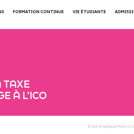
NS
FORMATION CONTINUE
VIE ÉTUDIANTE
ADMISS
A TAXE
E À L’ICO
École d'optique Paris
>
L’