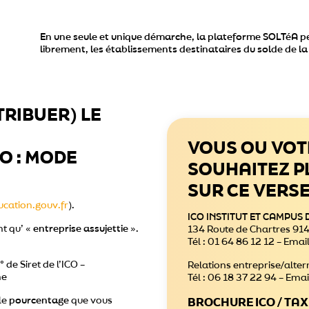
En une seule et unique démarche, la plateforme SOLTéA 
librement, les établissements destinataires du solde de l
RIBUER) LE
VOUS OU VOT
O : MODE
SOUHAITEZ P
SUR CE VERS
ucation.gouv.fr
).
ICO INSTITUT ET CAMPUS 
nt qu’ «
entreprise assujettie
».
134 Route de Chartres 91
Tél : 01 64 86 12 12 – Ema
° de Siret de l’ICO –
Relations entreprise/alter
he
Tél : 06 18 37 22 94 – Emai
le
pourcentage
que vous
BROCHURE ICO / TA