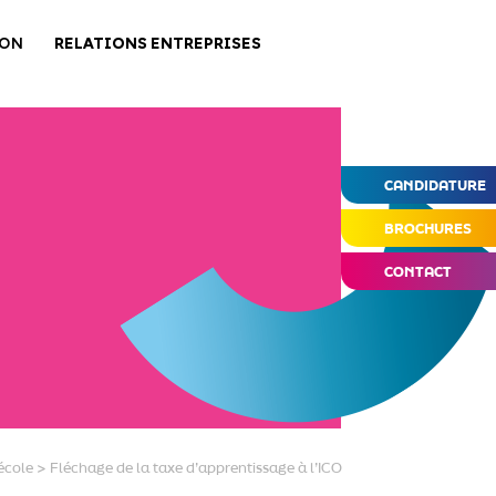
ION
RELATIONS ENTREPRISES
CANDIDATURE
BROCHURES
CONTACT
école
>
Fléchage de la taxe d’apprentissage à l’ICO