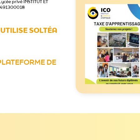
 Lycée privé INSTITUT ET
17491300018
’UTILISE SOLTÉA
PLATEFORME DE