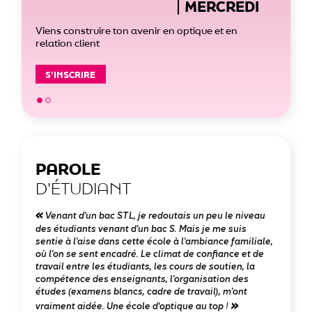
MERCREDI
Viens construire ton avenir en optique et en
Vien
relation client
relat
S'INSCRIRE
S'
PAROLE
D'ÉTUDIANT
Venant d’un bac STL, je redoutais un peu le niveau
Ap
des étudiants venant d’un bac S. Mais je me suis
l’opt
sentie à l’aise dans cette école à l’ambiance familiale,
un m
où l’on se sent encadré. Le climat de confiance et de
l’ICO
travail entre les étudiants, les cours de soutien, la
Port
compétence des enseignants, l’organisation des
d’opt
études (examens blancs, cadre de travail), m’ont
vraiment aidée. Une école d'optique au top !