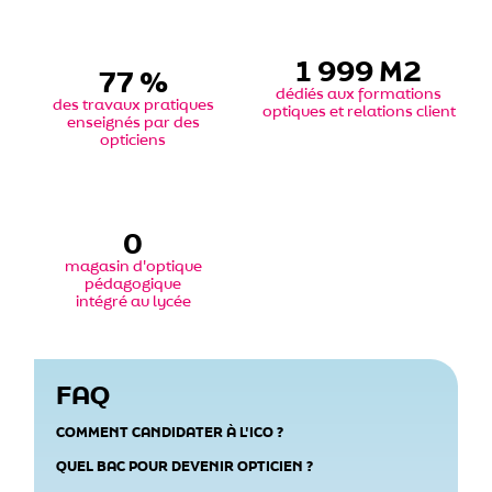
2 335
M2
88
%
dédiés aux formations
des travaux pratiques
optiques et relations client
enseignés par des
opticiens
0
magasin d'optique
pédagogique
intégré au lycée
FAQ
COMMENT CANDIDATER À L'ICO ?
QUEL BAC POUR DEVENIR OPTICIEN ?