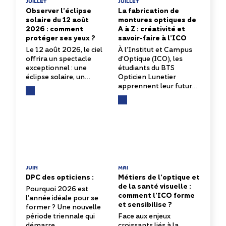
JUILLET
JUILLET
Observer l’éclipse
La fabrication de
solaire du 12 août
montures optiques de
2026 : comment
A à Z : créativité et
protéger ses yeux ?
savoir-faire à l’ICO
Le 12 août 2026, le ciel
À l’Institut et Campus
offrira un spectacle
d’Optique (ICO), les
exceptionnel : une
étudiants du BTS
éclipse solaire, un…
Opticien Lunetier
apprennent leur futur…
JUIN
MAI
DPC des opticiens :
Métiers de l’optique et
de la santé visuelle :
Pourquoi 2026 est
comment l’ICO forme
l’année idéale pour se
et sensibilise ?
former ? Une nouvelle
période triennale qui
Face aux enjeux
démarre…
croissants liés à la