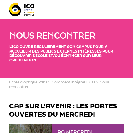
NOUS RENCONTRER
L’ICO OUVRE RÉGULIÈREMENT SON CAMPUS POUR Y
ACCUEILLIR DES PUBLICS EXTERNES INTÉRESSÉS POUR
DÉCOUVRIR L’ÉCOLE ET/OU ÉCHANGER SUR LEUR
ORIENTATION.
École d'optique Paris
>
Comment intégrer l’ICO
>
Nous
rencontrer
CAP SUR L'AVENIR : LES PORTES
OUVERTES DU MERCREDI
PO MERCREDI