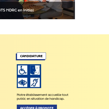
TS NDRC en initial
Retrouve le BTS NDRC en initial de l'ICO sur
CANDIDATURE
Parcoursup en suivant le lien ci-dessous :
BTS NDRC EN INITIAL
Notre établissement accueille tout
public en situation de handicap.
ACCÉDER À PRONOTE