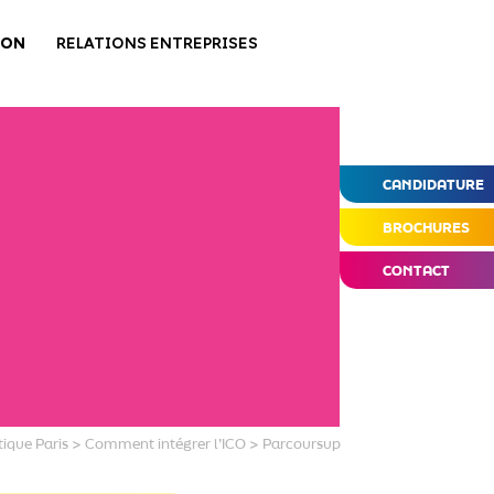
ION
RELATIONS ENTREPRISES
CANDIDATURE
BROCHURES
CONTACT
tique Paris
>
Comment intégrer l’ICO
>
Parcoursup