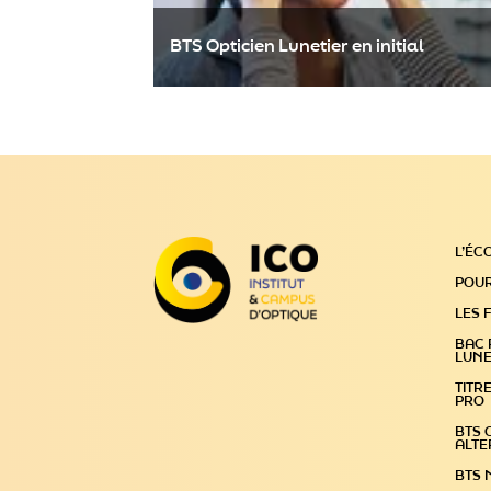
BTS Opticien Lunetier en initial
Retrouve le BTS Opticien Lunetier en l'initial
de l'ICO sur Parcoursup en suivant le lien ci
L’ÉC
dessous :
POUR
BTS OPTICIEN LUNETIER EN INITIAL
LES 
BAC 
LUNE
TITR
PRO
BTS O
ALT
BTS 