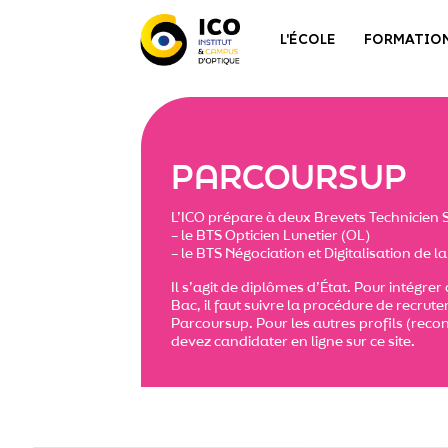
L'ÉCOLE
FORMATIO
PARCOURSUP
L’ICO prépare à deux Brevets Technicien S
– le
BTS Opticien Lunetier (OL)
– le
BTS Négociation et Digitalisation de la
Il s’agit de diplômes d’État. Pour intégr
Bac, il faut suivre la procédure de recrut
Parcoursup. Pour les autres profils (reco
devez candidater en ligne sur ce site.