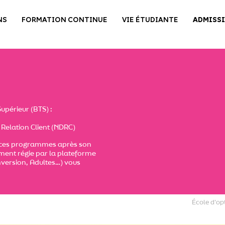
NS
FORMATION CONTINUE
VIE ÉTUDIANTE
ADMISS
upérieur (BTS) :
 Relation Client
(NDRC)
er ces programmes après son
ement régie par la plateforme
nversion, Adultes…) vous
École d'op