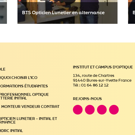
BTS Opticien Lunetier en alternance
B
Retrouve le BTS Opticien Lunetier en
-
alternance de l'ICO sur Parcoursup en
INSTITUT ET CAMPUS D’OPTIQUE
OLE
suivant le lien ci-dessous :
134, route de Chartres
QUOI CHOISIR L’ICO
91440 Bures-sur-Yvette France
BTS OPTICIEN LUNETIER EN ALTERNANCE
Tél : 01 64 86 12 12
FORMATIONS ÉTUDIANTES
PROFESSIONNEL OPTIQUE
TTERIE INITIAL
REJOINS-NOUS
E MONTEUR VENDEUR CONTRAT
PTICIEN LUNETIER – INITIAL ET
ERNANCE
NDRC INITIAL