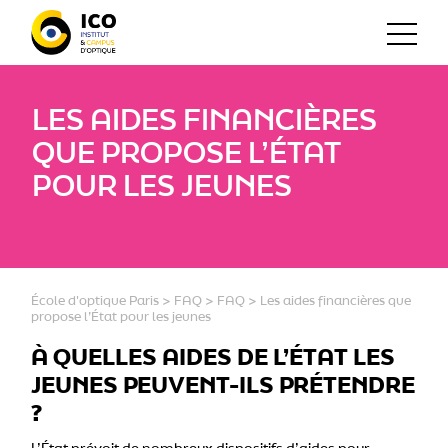
LES AIDES FINANCIÈRES
QUE PROPOSE L’ÉTAT
POUR LES JEUNES
École d'optique Paris
>
FAQ
>
FAQ
>
Les aides financières que
propose l’État pour les jeunes
À QUELLES AIDES DE L’ÉTAT LES
JEUNES PEUVENT-ILS PRÉTENDRE
?