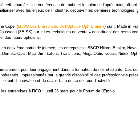
 cette journée : les conférences du matin et le salon de l’après-midi, offrant
miliariser avec les enjeux de l’industrie, découvrir les dernières technologies
me Copel (
LEOO Les Entreprises de l’Optique Ophtalmique
) sur « Made in Fr
Rousseau (ZEISS) sur « Les techniques de vente » constituent des ressource
l des futurs opticiens.
, en deuxième partie de journée, les entreprises : BBGR-Nikon, Essilor, Hoya
, Demetz-Opal, Maui Jim, Lafont, Transitions, Mega Optic-Kodak, Nidek, Op
reusement pour leur engagement dans la formation de nos étudiants. Ces de
 intéressés, impressionnés par la grande disponibilité des professionnels prés
 l’esprit d’innovation et de savoir-faire de ce secteur d’activité.
es entreprises à l’ICO : lundi 25 mars pour le Forum de l’Emploi.