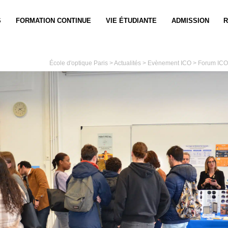
S
FORMATION CONTINUE
VIE ÉTUDIANTE
ADMISSION
R
École d'optique Paris
>
Actualités
>
Evènement ICO
>
Forum ICO 