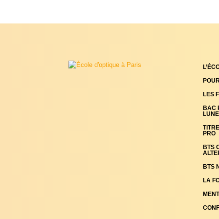
L’ÉC
POUR
LES 
BAC 
LUNET
TITR
PRO
BTS O
ALTE
BTS N
LA F
MENT
CONF