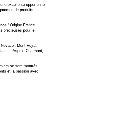
 une excellente opportunité
, gammes de produits et
ance / Origine France
s précieuses pour le
, Novacel, Mont-Royal,
htalmic, Aspex, Charmant,
rniers se sont montrés
ents et la passion avec