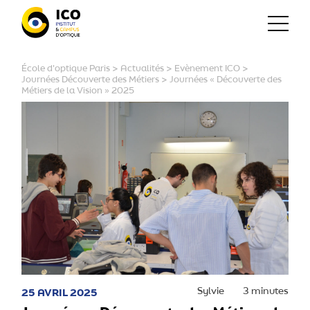
École d'optique Paris
>
Actualités
>
Evènement ICO
>
Journées Découverte des Métiers
>
Journées « Découverte des
Métiers de la Vision » 2025
Sylvie
3 minutes
25 AVRIL 2025