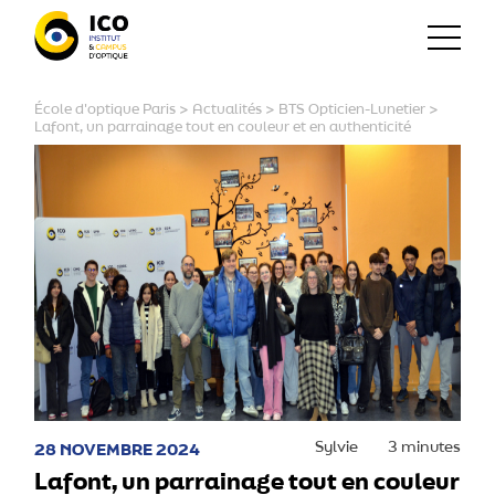
École d'optique Paris
>
Actualités
>
BTS Opticien-Lunetier
>
Lafont, un parrainage tout en couleur et en authenticité
Sylvie
3 minutes
28 NOVEMBRE 2024
Lafont, un parrainage tout en couleur