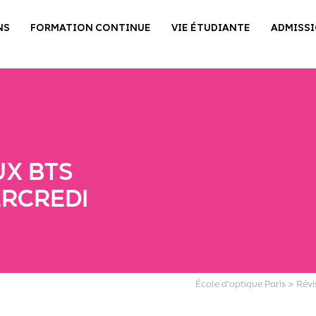
NS
FORMATION CONTINUE
VIE ÉTUDIANTE
ADMISS
UX BTS
RCREDI
École d'optique Paris
>
Révi