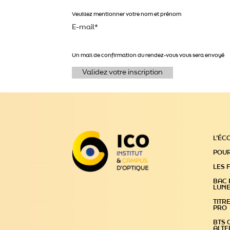
Veuillez mentionner votre nom et prénom
E-mail
*
Un mail de confirmation du rendez-vous vous sera envoyé
Validez votre inscription
L’ÉC
POUR
LES 
BAC 
LUNE
TITR
PRO
BTS O
ALT