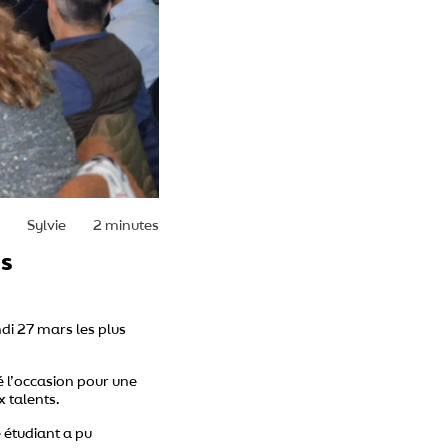
Sylvie
2 minutes
us
ndi 27 mars les plus
é l’occasion pour une
x talents.
 étudiant a pu