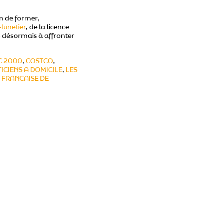
on de former,
lunetier
, de la licence
ts désormais à affronter
C 2000
,
COSTCO
,
ICIENS A DOMICILE
,
LES
 FRANCAISE DE