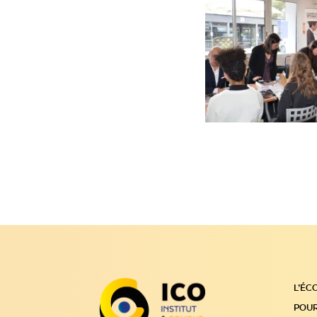
L’ÉC
POUR