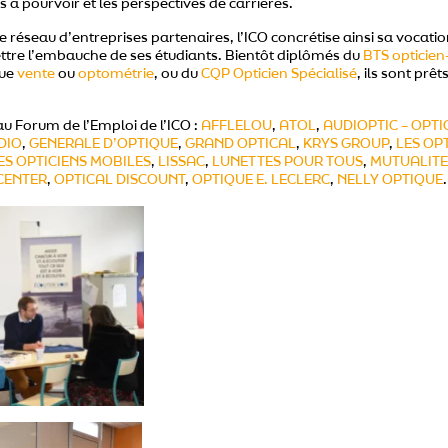
s à pourvoir et les perspectives de carrières.
e réseau d’entreprises partenaires, l’ICO concrétise ainsi sa vocati
re l’embauche de ses étudiants. Bientôt diplômés du
BTS opticien-
que
vente
ou
optométrie
, ou du
CQP Opticien Spécialisé
, ils sont prê
au Forum de l’Emploi de l’ICO :
AFFLELOU
,
ATOL
,
AUDIOPTIC – OPTI
DIO
,
GENERALE D’OPTIQUE
,
GRAND OPTICAL
,
KRYS GROUP
,
LES OPT
ES OPTICIENS MOBILES
,
LISSAC
,
LUNETTES POUR TOUS
,
MUTUALITE
CENTER
,
OPTICAL DISCOUNT
,
OPTIQUE E. LECLERC
,
NELLY OPTIQUE
.