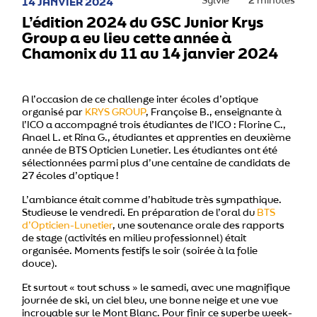
Sylvie
2 minutes
14 JANVIER 2024
L’édition 2024 du GSC Junior Krys
Group a eu lieu cette année à
Chamonix du 11 au 14 janvier 2024
A l’occasion de ce challenge inter écoles d’optique
organisé par
KRYS GROUP
, Françoise B., enseignante à
l’ICO a accompagné trois étudiantes de l’ICO : Florine C.,
Anael L. et Rina G., étudiantes et apprenties en deuxième
année de BTS Opticien Lunetier. Les étudiantes ont été
sélectionnées parmi plus d’une centaine de candidats de
27 écoles d’optique !
L’ambiance était comme d’habitude très sympathique.
Studieuse le vendredi. En préparation de l’oral du
BTS
d’Opticien-Lunetier
, une soutenance orale des rapports
de stage (activités en milieu professionnel) était
organisée. Moments festifs le soir (soirée à la folie
douce).
Et surtout « tout schuss » le samedi, avec une magnifique
journée de ski, un ciel bleu, une bonne neige et une vue
incroyable sur le Mont Blanc. Pour finir ce superbe week-