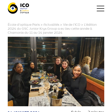
École d'optique Paris
>
Actualités
>
Vie de l'ICO
>
L’édition
2024 du GSC Junior Krys Group a eu lieu cette année à
Chamonix du 11 au 14 janvier 2024