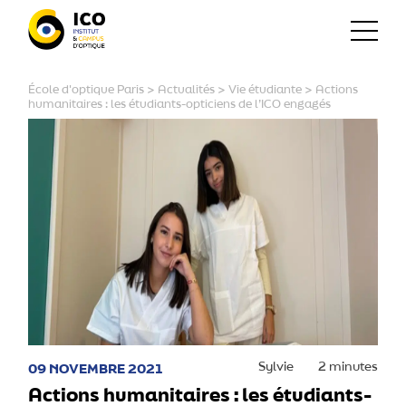
École d'optique Paris
>
Actualités
>
Vie étudiante
>
Actions
humanitaires : les étudiants-opticiens de l’ICO engagés
Sylvie
2 minutes
09 NOVEMBRE 2021
Actions humanitaires : les étudiants-